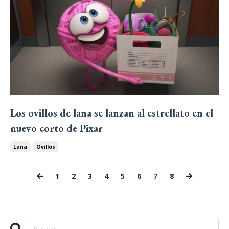
Los ovillos de lana se lanzan al estrellato en el
nuevo corto de Pixar
Lana
Ovillos
1
2
3
4
5
6
7
8