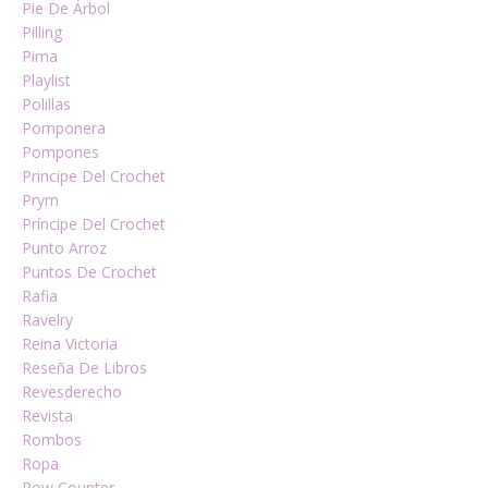
Pie De Árbol
Pilling
Pima
Playlist
Polillas
Pomponera
Pompones
Principe Del Crochet
Prym
Príncipe Del Crochet
Punto Arroz
Puntos De Crochet
Rafia
Ravelry
Reina Victoria
Reseña De Libros
Revesderecho
Revista
Rombos
Ropa
Row Counter