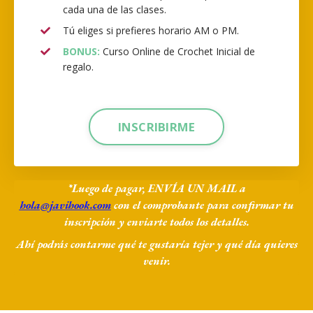
cada una de las
clases.
Tú eliges si prefieres horario AM o PM.
BONUS:
Curso Online de Crochet Inicial de
regalo.
INSCRIBIRME
*Luego de pagar, ENVÍA UN MAIL a
hola@javihook.com
con el comprobante para confirmar tu
inscripción y enviarte todos los detalles.
Ahí podrás contarme qué te gustaría tejer y qué día quieres
venir.