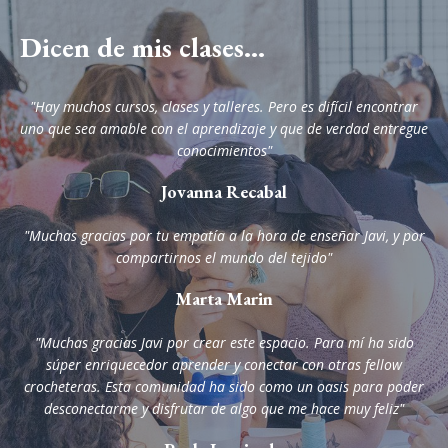
Dicen de mis clases...
"Hay muchos cursos, clases y talleres. Pero es difícil encontrar
uno que sea amable con el aprendizaje y que de verdad entregue
conocimientos"
Jovanna Recabal
"Muchas gracias por tu empatía a la hora de enseñar Javi, y por
compartirnos el mundo del tejido"
Marta Marin
"Muchas gracias Javi por crear este espacio. Para mí ha sido
súper enriquecedor aprender y conectar con otras fellow
crocheteras. Esta comunidad ha sido como un oasis para poder
desconectarme y disfrutar de algo que me hace muy feliz"