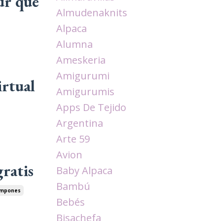
ur que
Almudenaknits
Alpaca
Alumna
Ameskeria
Amigurumi
irtual
Amigurumis
Apps De Tejido
Argentina
Arte 59
Avion
gratis
Baby Alpaca
Bambú
mpones
Bebés
Bisachefa