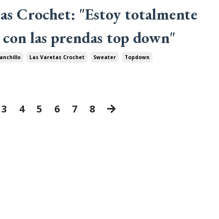
tas Crochet: "Estoy totalmente
 con las prendas top down"
anchillo
Las Varetas Crochet
Sweater
Topdown
3
4
5
6
7
8