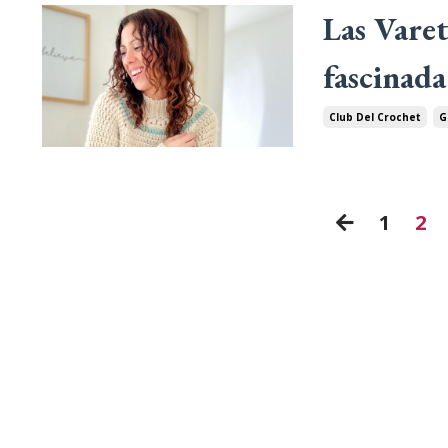
Las Vare
fascinada
Club Del Crochet
G
1
2