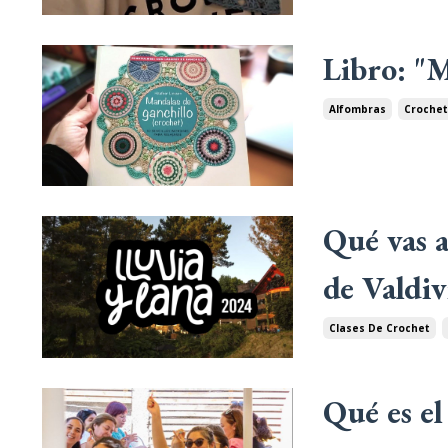
Libro: "
Alfombras
Croche
Qué vas a
de Valdiv
Clases De Crochet
Qué es e