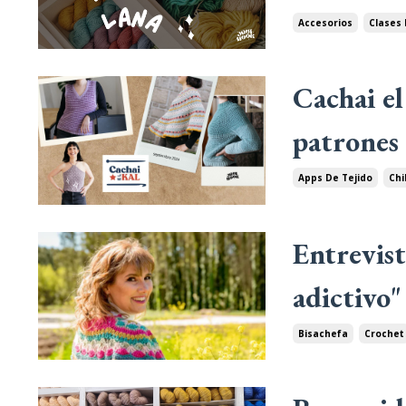
Accesorios
Clases 
Cachai el
patrones 
Apps De Tejido
Chi
Entrevist
adictivo"
Bisachefa
Crochet