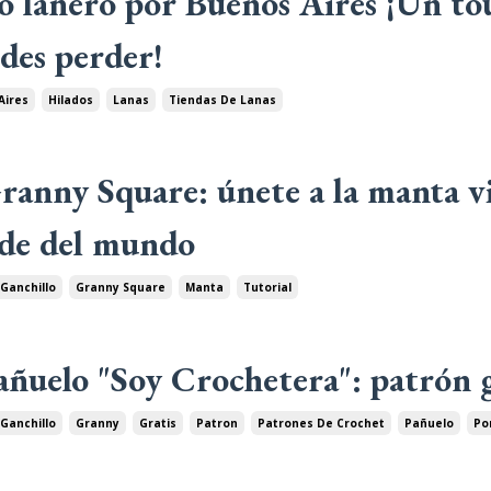
o lanero por Buenos Aires ¡Un to
des perder!
Aires
Hilados
Lanas
Tiendas De Lanas
ranny Square: únete a la manta v
de del mundo
Ganchillo
Granny Square
Manta
Tutorial
añuelo "Soy Crochetera": patrón 
Ganchillo
Granny
Gratis
Patron
Patrones De Crochet
Pañuelo
Po