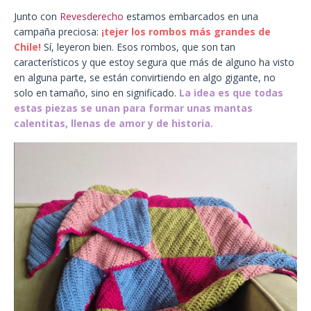
Junto con
Revesderecho
estamos embarcados en una
campaña preciosa:
¡tejer los rombos más grandes de
Chile!
Sí, leyeron bien. Esos rombos, que son tan
característicos y que estoy segura que más de alguno ha visto
en alguna parte, se están convirtiendo en algo gigante, no
solo en tamaño, sino en significado.
La idea es que todas
estas piezas se unan para formar unas mantas
calentitas, llenas de amor y de historia.